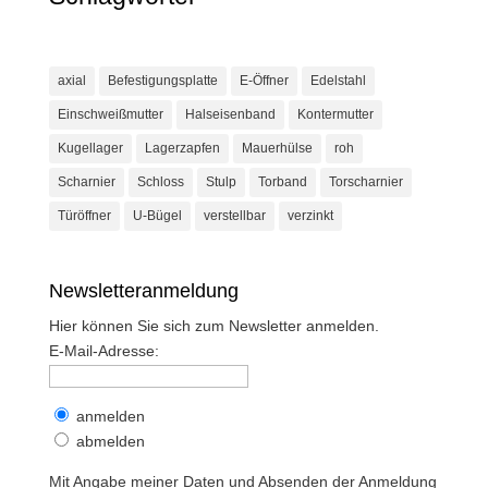
axial
Befestigungsplatte
E-Öffner
Edelstahl
Einschweißmutter
Halseisenband
Kontermutter
Kugellager
Lagerzapfen
Mauerhülse
roh
Scharnier
Schloss
Stulp
Torband
Torscharnier
Türöffner
U-Bügel
verstellbar
verzinkt
Newsletteranmeldung
Hier können Sie sich zum Newsletter anmelden.
E-Mail-Adresse:
anmelden
abmelden
Mit Angabe meiner Daten und Absenden der Anmeldung