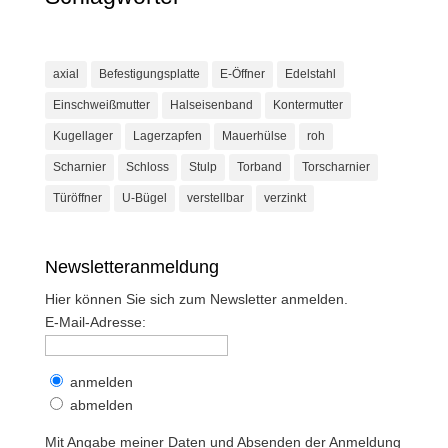
axial
Befestigungsplatte
E-Öffner
Edelstahl
Einschweißmutter
Halseisenband
Kontermutter
Kugellager
Lagerzapfen
Mauerhülse
roh
Scharnier
Schloss
Stulp
Torband
Torscharnier
Türöffner
U-Bügel
verstellbar
verzinkt
Newsletteranmeldung
Hier können Sie sich zum Newsletter anmelden.
E-Mail-Adresse:
anmelden
abmelden
Mit Angabe meiner Daten und Absenden der Anmeldung