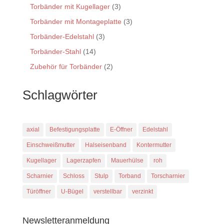
Torbänder mit Kugellager
(3)
Torbänder mit Montageplatte
(3)
Torbänder-Edelstahl
(3)
Torbänder-Stahl
(14)
Zubehör für Torbänder
(2)
Schlagwörter
axial
Befestigungsplatte
E-Öffner
Edelstahl
Einschweißmutter
Halseisenband
Kontermutter
Kugellager
Lagerzapfen
Mauerhülse
roh
Scharnier
Schloss
Stulp
Torband
Torscharnier
Türöffner
U-Bügel
verstellbar
verzinkt
Newsletteranmeldung